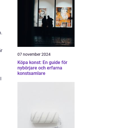
n.
är
07 november 2024
Köpa konst: En guide för
nybörjare och erfarna
konstsamlare
l