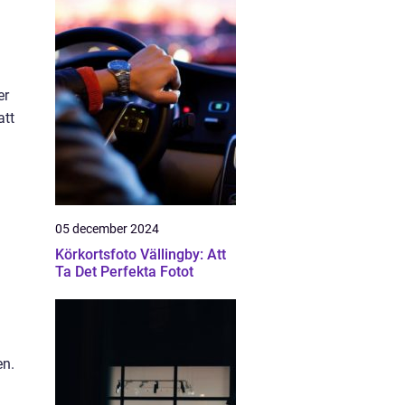
er
att
05 december 2024
h
Körkortsfoto Vällingby: Att
Ta Det Perfekta Fotot
en.