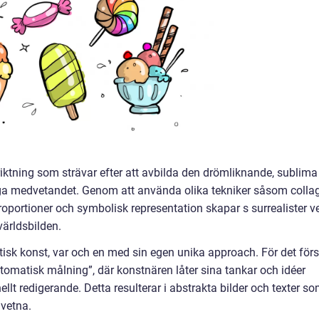
 riktning som strävar efter att avbilda den drömliknande, sublima
iga medvetandet. Genom att använda olika tekniker såsom collag
oportioner och symbolisk representation skapar s surrealister v
världsbilden.
istisk konst, var och en med sin egen unika approach. För det för
tomatisk målning”, där konstnären låter sina tankar och idéer
nellt redigerande. Detta resulterar i abstrakta bilder och texter s
dvetna.