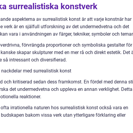
ka surrealistiska konstverk
de aspekterna av surrealistisk konst är att varje konstnär har
rje verk är en själfull utforskning av det undermedvetna och det
na kan vara i användningen av färger, tekniker, symboler och tema
överdrivna, förvrängda proportioner och symboliska gestalter för
kanske skapar skulpturer med en mer rå och direkt estetik. Det 
så intressant och diversifierad.
 nackdelar med surrealistisk konst
änd och kritiserad sedan dess framkomst. En fördel med denna sti
tforska det undermedvetna och uppleva en annan verklighet. Detta
motionella reaktioner.
fta irrationella naturen hos surrealistisk konst också vara en
å budskapen bakom vissa verk utan ytterligare förklaring eller