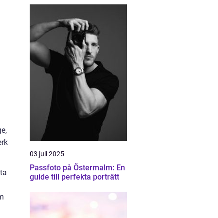
e,
erk
03 juli 2025
Passfoto på Östermalm: En
sta
guide till perfekta porträtt
om