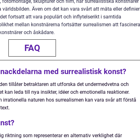
 fotomontage, skulpturer och film, har surrealistiska konstnärer
världsbilden. Även om det kan vara svårt att mäta eller definie
 det fortsatt att vara populärt och inflytelserikt i samtida
olikhet mellan konstnärerna fortsätter surrealismen att fasciner
konstnärer och åskådare.
FAQ
 nackdelarna med surrealistisk konst?
den tillåter betraktaren att utforska det undermedvetna och
t kan leda till nya insikter, idéer och emotionella reaktioner.
 irrationella naturen hos surrealismen kan vara svår att förstå
text.
onst?
ig riktning som representerar en alternativ verklighet där