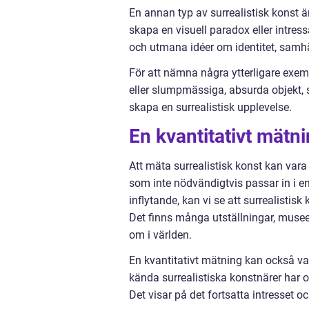
En annan typ av surrealistisk konst ä
skapa en visuell paradox eller intres
och utmana idéer om identitet, samhä
För att nämna några ytterligare exemp
eller slumpmässiga, absurda objekt, s
skapa en surrealistisk upplevelse.
En kvantitativt mätni
Att mäta surrealistisk konst kan vara
som inte nödvändigtvis passar in i en
inflytande, kan vi se att surrealisti
Det finns många utställningar, musee
om i världen.
En kvantitativt mätning kan också vara
kända surrealistiska konstnärer har
Det visar på det fortsatta intresset 