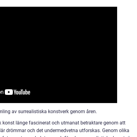
mling av surrealistiska konstverk genom åren.
k konst länge fascinerat och utmanat betraktare genom att
et där drömmar och det undermedvetna utforskas. Genom olika