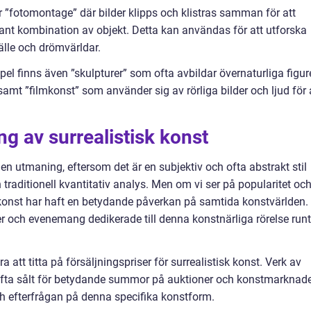
r ”fotomontage” där bilder klipps och klistras samman för att
sant kombination av objekt. Detta kan användas för att utforska
lle och drömvärldar.
el finns även ”skulpturer” som ofta avbildar övernaturliga figur
amt ”filmkonst” som använder sig av rörliga bilder och ljud för 
ng av surrealistisk konst
 en utmaning, eftersom det är en subjektiv och ofta abstrakt stil
 traditionell kvantitativ analys. Men om vi ser på popularitet oc
sk konst har haft en betydande påverkan på samtida konstvärlden.
r och evenemang dedikerade till denna konstnärliga rörelse runt
 att titta på försäljningspriser för surrealistisk konst. Verk av
 ofta sålt för betydande summor på auktioner och konstmarknad
och efterfrågan på denna specifika konstform.