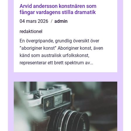
Arvid andersson konstnären som
fångar vardagens stilla dramatik
04 mars 2026
admin
redaktionel
En övergripande, grundlig översikt över
”aboriginer konst” Aboriginer konst, även
känd som australisk urfolkskonst,
representerar ett brett spektrum av
konstnärliga uttryck från Australien...