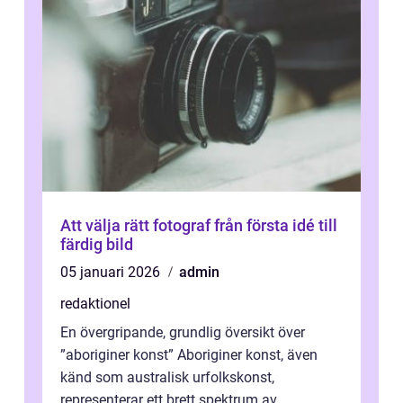
Att välja rätt fotograf från första idé till
färdig bild
05 januari 2026
admin
redaktionel
En övergripande, grundlig översikt över
”aboriginer konst” Aboriginer konst, även
känd som australisk urfolkskonst,
representerar ett brett spektrum av