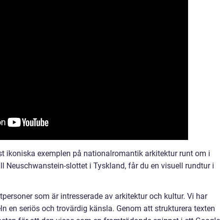
t ikoniska exemplen på nationalromantik arkitektur runt om i
l Neuschwanstein-slottet i Tyskland, får du en visuell rundtur i
tpersoner som är intresserade av arkitektur och kultur. Vi har
eln en seriös och trovärdig känsla. Genom att strukturera texten