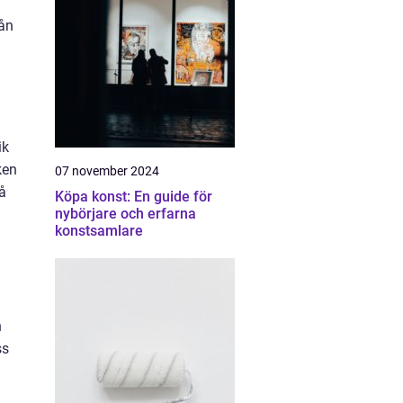
rån
ik
ken
07 november 2024
å
Köpa konst: En guide för
nybörjare och erfarna
konstsamlare
n
ss