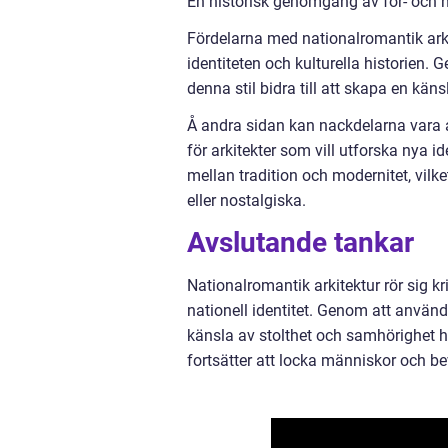
En historisk genomgång av för- och n
Fördelarna med nationalromantik arkite
identiteten och kulturella historien.
denna stil bidra till att skapa en kä
Å andra sidan kan nackdelarna vara a
för arkitekter som vill utforska nya i
mellan tradition och modernitet, vilke
eller nostalgiska.
Avslutande tankar
Nationalromantik arkitektur rör sig kr
nationell identitet. Genom att använ
känsla av stolthet och samhörighet h
fortsätter att locka människor och bev