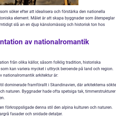
 som söker efter att idealisera och förstärka den nationella
ktoniska element. Målet är att skapa byggnader som återspeglar
amtidigt slå an en djup känslomässig och historisk ton hos
ntation av nationalromantik
tion från olika källor, såsom folklig tradition, historiska
l som kan variera mycket i uttryck beroende på land och region.
 nationalromantik arkitektur är:
il dominerade framförallt i Skandinavien, där arkitekterna sökt
och naturen. Byggnader hade ofta spetsiga tak, timmerstrukturer
en.
nen förkroppsligade denna stil den alpina kulturen och naturen.
argrå fasader och snidade detaljer.