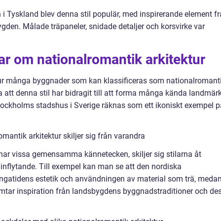
 i Tyskland blev denna stil populär, med inspirerande element f
gden. Målade träpaneler, snidade detaljer och korsvirke var
ar om nationalromantik arkitektur
r hur många byggnader som kan klassificeras som nationalromant
era att denna stil har bidragit till att forma många kända landmär
Stockholms stadshus i Sverige räknas som ett ikoniskt exempel p
mantik arkitektur skiljer sig från varandra
 har vissa gemensamma kännetecken, skiljer sig stilarna åt
nflytande. Till exempel kan man se att den nordiska
ingatidens estetik och användningen av material som trä, meda
tar inspiration från landsbygdens byggnadstraditioner och de