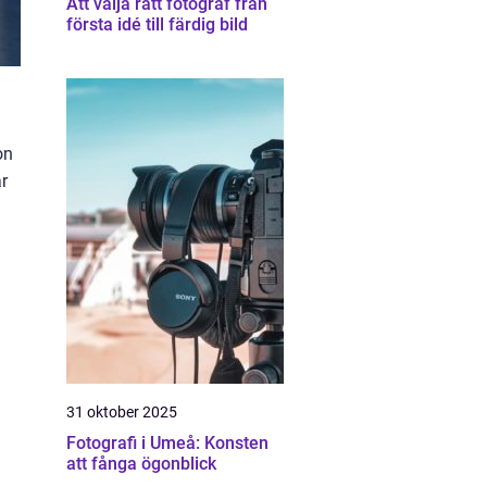
Att välja rätt fotograf från
första idé till färdig bild
on
är
31 oktober 2025
Fotografi i Umeå: Konsten
att fånga ögonblick