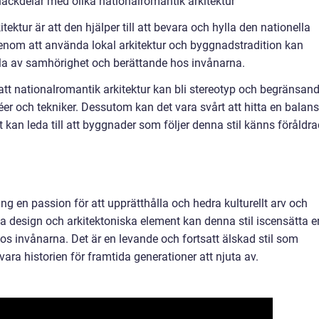
ackdelar med olika nationalromantik arkitektur
ktur är att den hjälper till att bevara och hylla den nationella
 Genom att använda lokal arkitektur och byggnadstradition kan
nsla av samhörighet och berättande hos invånarna.
tt nationalromantik arkitektur kan bli stereotyp och begränsan
déer och tekniker. Dessutom kan det vara svårt att hitta en balans
t kan leda till att byggnader som följer denna stil känns föråldr
ing en passion för att upprätthålla och hedra kulturellt arv och
da design och arkitektoniska element kan denna stil iscensätta e
os invånarna. Det är en levande och fortsatt älskad stil som
ara historien för framtida generationer att njuta av.