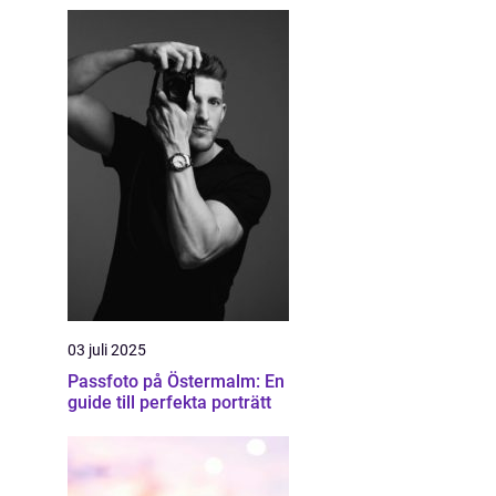
03 juli 2025
Passfoto på Östermalm: En
guide till perfekta porträtt