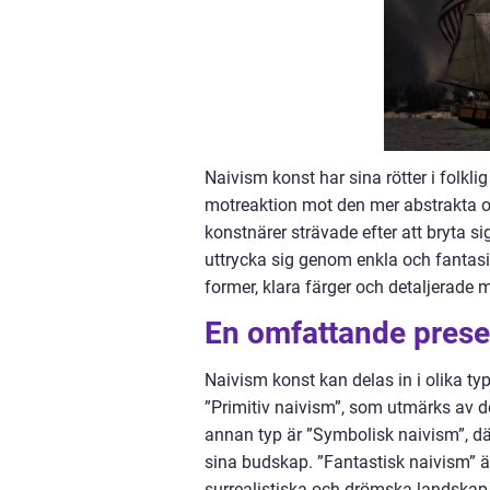
Naivism konst har sina rötter i folkl
motreaktion mot den mer abstrakta 
konstnärer strävade efter att bryta s
uttrycka sig genom enkla och fantasi
former, klara färger och detaljerade m
En omfattande prese
Naivism konst kan delas in i olika ty
”Primitiv naivism”, som utmärks av d
annan typ är ”Symbolisk naivism”, dä
sina budskap. ”Fantastisk naivism” 
surrealistiska och drömska landskap