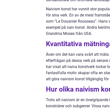
Naivism konst har vunnit stor populari
för sina verk. En av de mest framst
som ”Le Douanier Rousseau”. Hans ver
exempel på naiv konst. Andra berömda
Grandma Moses från USA.
Kvantitativa mätnin
Även om det kan vara svårt att mäta 
efterfrågan på dessa verk på senare 
har visat att naiva konstverk locka
fantasifulla motiv skapar ofta en stark
att göra naivism konst tillgänglig för
Hur olika naivism kon
Trots att naivism är en övergripande t
konstnärer och subgenrer. Vissa naiv