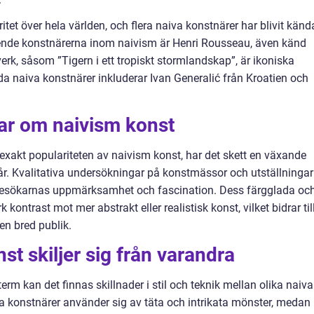
tet över hela världen, och flera naiva konstnärer har blivit känd
ående konstnärerna inom naivism är Henri Rousseau, även känd
k, såsom ”Tigern i ett tropiskt stormlandskap”, är ikoniska
 naiva konstnärer inkluderar Ivan Generalić från Kroatien och
gar om naivism konst
exakt populariteten av naivism konst, har det skett en växande
år. Kvalitativa undersökningar på konstmässor och utställningar
r besökarnas uppmärksamhet och fascination. Dess färgglada oc
 kontrast mot mer abstrakt eller realistisk konst, vilket bidrar til
 en bred publik.
st skiljer sig från varandra
erm kan det finnas skillnader i stil och teknik mellan olika naiva
a konstnärer använder sig av täta och intrikata mönster, medan