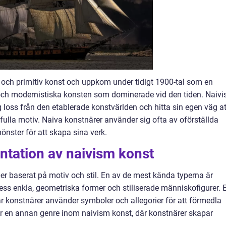
ig och primitiv konst och uppkom under tidigt 1900-tal som en
och modernistiska konsten som dominerade vid den tiden. Naiv
ig loss från den etablerade konstvärlden och hitta sin egen väg at
fulla motiv. Naiva konstnärer använder sig ofta av oförställda
önster för att skapa sina verk.
ntation av naivism konst
per baserat på motiv och stil. En av de mest kända typerna är
ess enkla, geometriska former och stiliserade människofigurer. 
r konstnärer använder symboler och allegorier för att förmedla
är en annan genre inom naivism konst, där konstnärer skapar
.