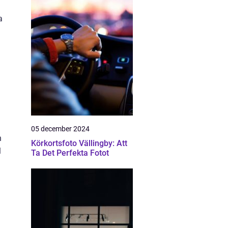
a
05 december 2024
h
Körkortsfoto Vällingby: Att
l
Ta Det Perfekta Fotot