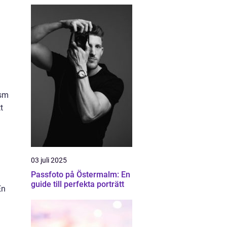
ism
t
03 juli 2025
Passfoto på Östermalm: En
guide till perfekta porträtt
En