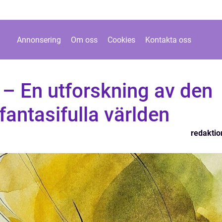
Annonsering
Om oss
Cookies
Kontakta oss
 – En utforskning av den
fantasifulla världen
redaktio