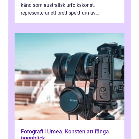
känd som australisk urfolkskonst,
representerar ett brett spektrum av
konstnärliga uttryck från Australien...
Fotografi i Umeå: Konsten att fånga
ögonblick