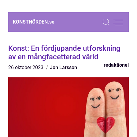
KONSTNÖRDEN.
se
Konst: En fördjupande utforskning
av en mångfacetterad värld
redaktionel
26 oktober 2023
Jon Larsson