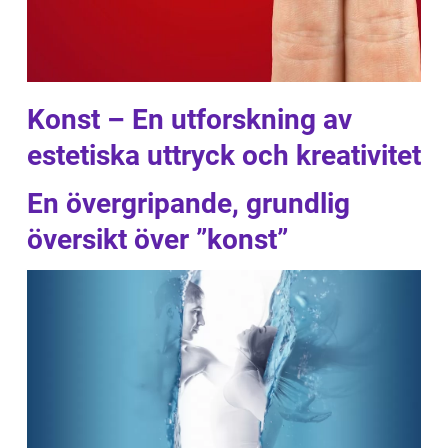
Konst – En utforskning av
estetiska uttryck och kreativitet
En övergripande, grundlig
översikt över ”konst”