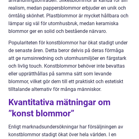
användningsområden. Silkesblommor är kända för sin
realism, medan pappersblommor erbjuder en unik och
ömtålig skönhet. Plastblommor är mycket hållbara och
lämpar sig väl för utomhusbruk, medan keramiska
blommor ger en solid och bestående närvaro.
Populariteten för konstblommor har ökat stadigt under
de senaste åren. Detta beror delvis på deras förmåga
att ge rumsinredning och utomhusmiljöer en färgstark
och livlig touch. Konstblommor behöver inte bevattas
eller upprätthållas på samma sätt som levande
blommor, vilket gör dem till ett praktiskt och estetiskt
tilltalande alternativ för många människor.
Kvantitativa mätningar om
”konst blommor”
Enligt marknadsundersökningar har försäljningen av
konstblommor stadigt ökat över hela världen. I en