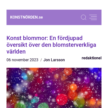
KONSTNÖRDEN.
se
Konst blommor: En fördjupad
översikt över den blomsterverkliga
världen
redaktionel
06 november 2023
Jon Larsson