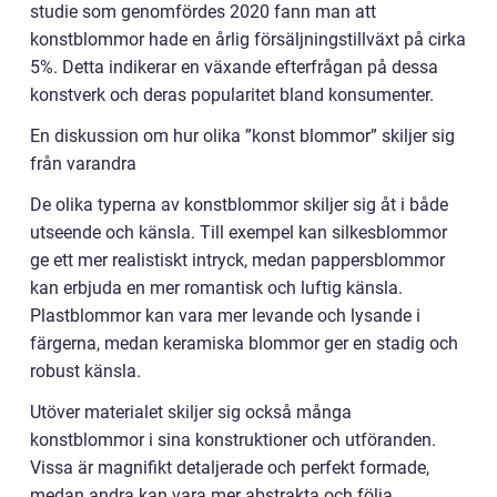
studie som genomfördes 2020 fann man att
konstblommor hade en årlig försäljningstillväxt på cirka
5%. Detta indikerar en växande efterfrågan på dessa
konstverk och deras popularitet bland konsumenter.
En diskussion om hur olika ”konst blommor” skiljer sig
från varandra
De olika typerna av konstblommor skiljer sig åt i både
utseende och känsla. Till exempel kan silkesblommor
ge ett mer realistiskt intryck, medan pappersblommor
kan erbjuda en mer romantisk och luftig känsla.
Plastblommor kan vara mer levande och lysande i
färgerna, medan keramiska blommor ger en stadig och
robust känsla.
Utöver materialet skiljer sig också många
konstblommor i sina konstruktioner och utföranden.
Vissa är magnifikt detaljerade och perfekt formade,
medan andra kan vara mer abstrakta och följa