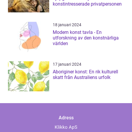
konstintresserade privatpersonen
18 januari 2024
Modern konst tavla - En
utforskning av den konstnärliga
världen
17 januari 2024
Aboriginer konst: En rik kulturell
skatt från Australiens urfolk
Adress