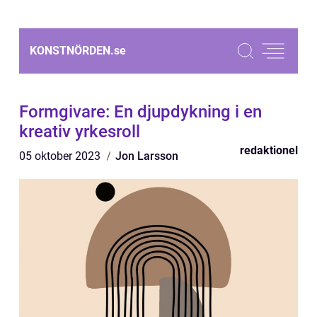
KONSTNÖRDEN.
se
Formgivare: En djupdykning i en
kreativ yrkesroll
redaktionel
05 oktober 2023
Jon Larsson