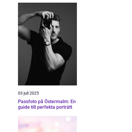
03 juli 2025
Passfoto på Östermalm: En
guide till perfekta porträtt