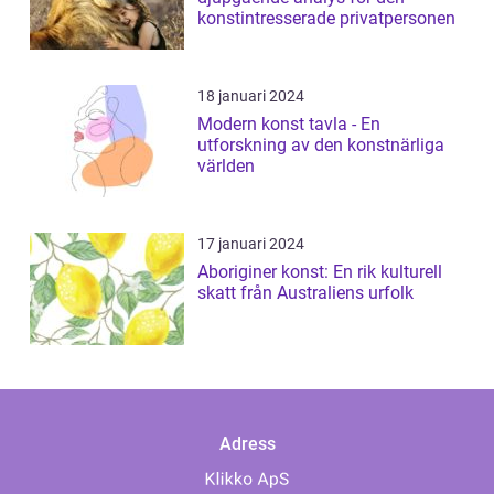
konstintresserade privatpersonen
18 januari 2024
Modern konst tavla - En
utforskning av den konstnärliga
världen
17 januari 2024
Aboriginer konst: En rik kulturell
skatt från Australiens urfolk
Adress